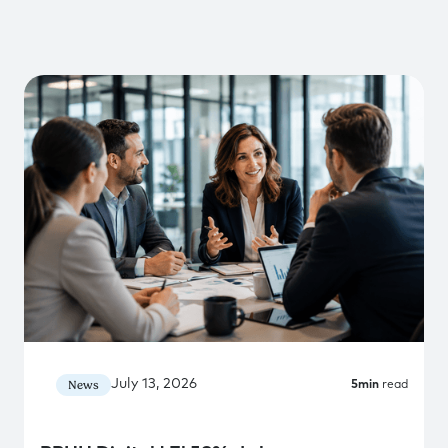
July 13, 2026
News
5
min
read