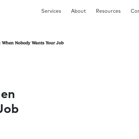
Services
About
Resources
Co
e: When Nobody Wants Your Job
hen
Job