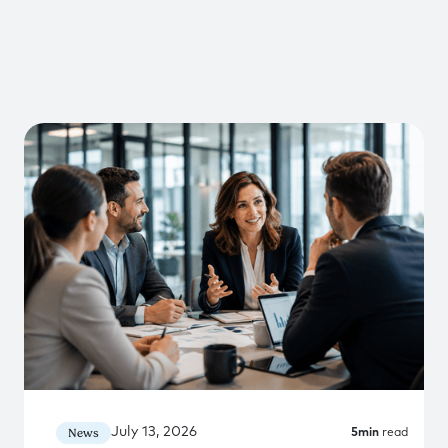
July 13, 2026
News
5
min
read