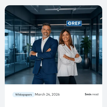
March 24, 2026
Whitepapers
5
min
read